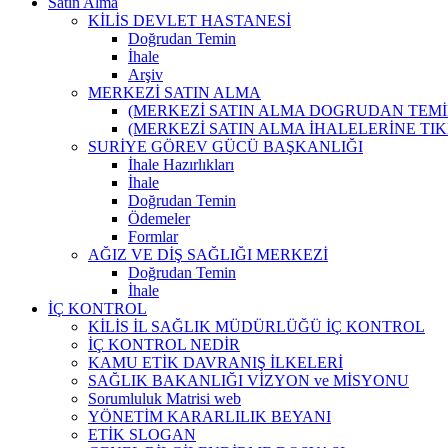
Satın Alma
KİLİS DEVLET HASTANESİ
Doğrudan Temin
İhale
Arşiv
MERKEZİ SATIN ALMA
(MERKEZİ SATIN ALMA DOGRUDAN TEMİ
(MERKEZİ SATIN ALMA İHALELERİNE TI
SURİYE GÖREV GÜCÜ BAŞKANLIĞI
İhale Hazırlıkları
İhale
Doğrudan Temin
Ödemeler
Formlar
AĞIZ VE DİŞ SAĞLIĞI MERKEZİ
Doğrudan Temin
İhale
İÇ KONTROL
KİLİS İL SAĞLIK MÜDÜRLÜĞÜ İÇ KONTROL
İÇ KONTROL NEDİR
KAMU ETİK DAVRANIŞ İLKELERİ
SAĞLIK BAKANLIĞI VİZYON ve MİSYONU
Sorumluluk Matrisi web
YÖNETİM KARARLILIK BEYANI
ETİK SLOGAN