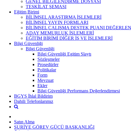
GENEL BİLGİLENDİRME DOSYASI
TEŞKİLAT ŞEMASI
Eğitim Birimi
BİLİMSEL ARAŞTIRMA İŞLEMLERİ
BİLİMSEL YAYIN FORMLARI
BİLİMSEL ÇALIŞMA DESTEK PUANI DEĞERLE
ADAY MEMURLUK İŞLEMLERİ
EĞİTİM BİRİMİ DİĞER İŞ VE İŞLEMLERİ
Bilgi Güvenliği
Bilgi Güvenliği
Bilgi Güvenliği Egitim Slaytı
Sözleşmeler
Prosedürler
Politikalar
Form
Mevzuat
Ekler
Bilgi Güvenliği Performans Değerlendirmesi
BGYS İhlal Bildirim
Dahili Telefonlarımız
Satın Alma
SURİYE GÖREV GÜCÜ BAŞKANLIĞI