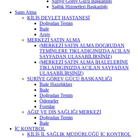
Suriye Görev Gücü Başkanlığı
Sağlık Hizmetleri Başkanlığı
Satın Alma
KİLİS DEVLET HASTANESİ
Doğrudan Temin
İhale
Arşiv
MERKEZİ SATIN ALMA
(MERKEZİ SATIN ALMA DOGRUDAN
TEMİNLERE TIKLADIGINIZDA AÇILAN
SAYFADAN ULAŞABİLİRSİNİZ)
(MERKEZİ SATIN ALMA İHALELERİNE
TIKLADIGINIZDA AÇILAN SAYFADAN
ULAŞABİLİRSİNİZ)
SURİYE GÖREV GÜCÜ BAŞKANLIĞI
İhale Hazırlıkları
İhale
Doğrudan Temin
Ödemeler
Formlar
AĞIZ VE DİŞ SAĞLIĞI MERKEZİ
Doğrudan Temin
İhale
İÇ KONTROL
KİLİS İL SAĞLIK MÜDÜRLÜĞÜ İÇ KONTROL