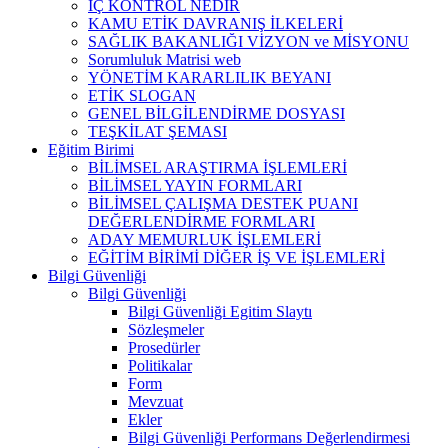
İÇ KONTROL NEDİR
KAMU ETİK DAVRANIŞ İLKELERİ
SAĞLIK BAKANLIĞI VİZYON ve MİSYONU
Sorumluluk Matrisi web
YÖNETİM KARARLILIK BEYANI
ETİK SLOGAN
GENEL BİLGİLENDİRME DOSYASI
TEŞKİLAT ŞEMASI
Eğitim Birimi
BİLİMSEL ARAŞTIRMA İŞLEMLERİ
BİLİMSEL YAYIN FORMLARI
BİLİMSEL ÇALIŞMA DESTEK PUANI
DEĞERLENDİRME FORMLARI
ADAY MEMURLUK İŞLEMLERİ
EĞİTİM BİRİMİ DİĞER İŞ VE İŞLEMLERİ
Bilgi Güvenliği
Bilgi Güvenliği
Bilgi Güvenliği Egitim Slaytı
Sözleşmeler
Prosedürler
Politikalar
Form
Mevzuat
Ekler
Bilgi Güvenliği Performans Değerlendirmesi