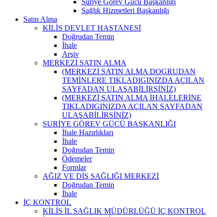
Suriye Görev Gücü Başkanlığı
Sağlık Hizmetleri Başkanlığı
Satın Alma
KİLİS DEVLET HASTANESİ
Doğrudan Temin
İhale
Arşiv
MERKEZİ SATIN ALMA
(MERKEZİ SATIN ALMA DOGRUDAN
TEMİNLERE TIKLADIGINIZDA AÇILAN
SAYFADAN ULAŞABİLİRSİNİZ)
(MERKEZİ SATIN ALMA İHALELERİNE
TIKLADIGINIZDA AÇILAN SAYFADAN
ULAŞABİLİRSİNİZ)
SURİYE GÖREV GÜCÜ BAŞKANLIĞI
İhale Hazırlıkları
İhale
Doğrudan Temin
Ödemeler
Formlar
AĞIZ VE DİŞ SAĞLIĞI MERKEZİ
Doğrudan Temin
İhale
İÇ KONTROL
KİLİS İL SAĞLIK MÜDÜRLÜĞÜ İÇ KONTROL