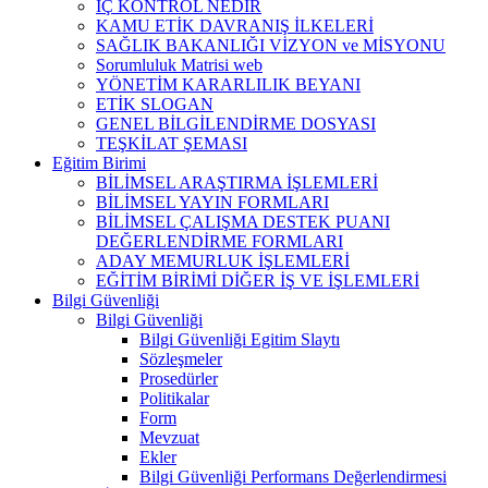
İÇ KONTROL NEDİR
KAMU ETİK DAVRANIŞ İLKELERİ
SAĞLIK BAKANLIĞI VİZYON ve MİSYONU
Sorumluluk Matrisi web
YÖNETİM KARARLILIK BEYANI
ETİK SLOGAN
GENEL BİLGİLENDİRME DOSYASI
TEŞKİLAT ŞEMASI
Eğitim Birimi
BİLİMSEL ARAŞTIRMA İŞLEMLERİ
BİLİMSEL YAYIN FORMLARI
BİLİMSEL ÇALIŞMA DESTEK PUANI
DEĞERLENDİRME FORMLARI
ADAY MEMURLUK İŞLEMLERİ
EĞİTİM BİRİMİ DİĞER İŞ VE İŞLEMLERİ
Bilgi Güvenliği
Bilgi Güvenliği
Bilgi Güvenliği Egitim Slaytı
Sözleşmeler
Prosedürler
Politikalar
Form
Mevzuat
Ekler
Bilgi Güvenliği Performans Değerlendirmesi