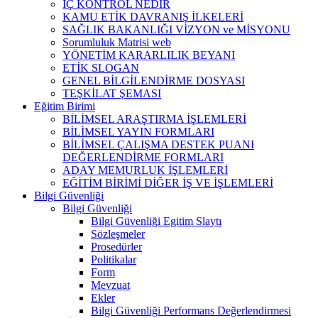
İÇ KONTROL NEDİR
KAMU ETİK DAVRANIŞ İLKELERİ
SAĞLIK BAKANLIĞI VİZYON ve MİSYONU
Sorumluluk Matrisi web
YÖNETİM KARARLILIK BEYANI
ETİK SLOGAN
GENEL BİLGİLENDİRME DOSYASI
TEŞKİLAT ŞEMASI
Eğitim Birimi
BİLİMSEL ARAŞTIRMA İŞLEMLERİ
BİLİMSEL YAYIN FORMLARI
BİLİMSEL ÇALIŞMA DESTEK PUANI
DEĞERLENDİRME FORMLARI
ADAY MEMURLUK İŞLEMLERİ
EĞİTİM BİRİMİ DİĞER İŞ VE İŞLEMLERİ
Bilgi Güvenliği
Bilgi Güvenliği
Bilgi Güvenliği Egitim Slaytı
Sözleşmeler
Prosedürler
Politikalar
Form
Mevzuat
Ekler
Bilgi Güvenliği Performans Değerlendirmesi