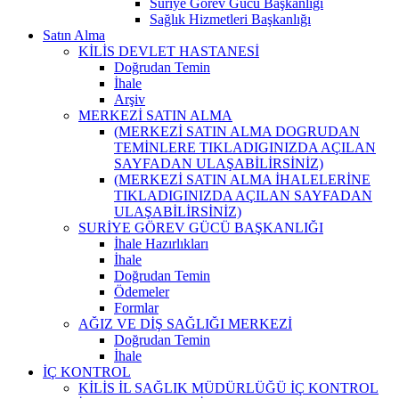
Suriye Görev Gücü Başkanlığı
Sağlık Hizmetleri Başkanlığı
Satın Alma
KİLİS DEVLET HASTANESİ
Doğrudan Temin
İhale
Arşiv
MERKEZİ SATIN ALMA
(MERKEZİ SATIN ALMA DOGRUDAN
TEMİNLERE TIKLADIGINIZDA AÇILAN
SAYFADAN ULAŞABİLİRSİNİZ)
(MERKEZİ SATIN ALMA İHALELERİNE
TIKLADIGINIZDA AÇILAN SAYFADAN
ULAŞABİLİRSİNİZ)
SURİYE GÖREV GÜCÜ BAŞKANLIĞI
İhale Hazırlıkları
İhale
Doğrudan Temin
Ödemeler
Formlar
AĞIZ VE DİŞ SAĞLIĞI MERKEZİ
Doğrudan Temin
İhale
İÇ KONTROL
KİLİS İL SAĞLIK MÜDÜRLÜĞÜ İÇ KONTROL