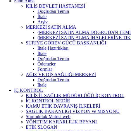
Satın Alma
KİLİS DEVLET HASTANESİ
Doğrudan Temin
İhale
Arşiv
MERKEZİ SATIN ALMA
(MERKEZİ SATIN ALMA DOGRUDAN TEMİ
(MERKEZİ SATIN ALMA İHALELERİNE TI
SURİYE GÖREV GÜCÜ BAŞKANLIĞI
İhale Hazırlıkları
İhale
Doğrudan Temin
Ödemeler
Formlar
AĞIZ VE DİŞ SAĞLIĞI MERKEZİ
Doğrudan Temin
İhale
İÇ KONTROL
KİLİS İL SAĞLIK MÜDÜRLÜĞÜ İÇ KONTROL
İÇ KONTROL NEDİR
KAMU ETİK DAVRANIŞ İLKELERİ
SAĞLIK BAKANLIĞI VİZYON ve MİSYONU
Sorumluluk Matrisi web
YÖNETİM KARARLILIK BEYANI
ETİK SLOGAN