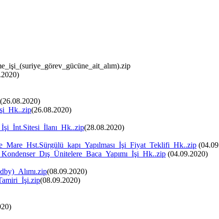
e_işi_(suriye_görev_gücüne_ait_alım).zip
.2020)
(26.08.2020)
şi_Hk..zip
(26.08.2020)
_İnt.Sitesi_İlanı_Hk..zip
(28.08.2020)
_Mare_Hst.Sürgülü_kapı_Yapılması_İşi_Fiyat_Teklifi_Hk..zip
(04.09
Kondenser_Dış_Ünitelere_Baca_Yapımı_İşi_Hk..zip
(04.09.2020)
dby)_Alımı.zip
(08.09.2020)
miri_İşi.zip
(08.09.2020)
020)