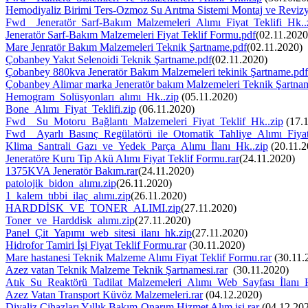
Hemodiyaliz Birimi Ters-Ozmoz Su Arıtma Sistemi Montaj ve Revizyo
Fwd__Jeneratör_Sarf-Bakım_Malzemeleri_Alımı_Fiyat_Teklifi_Hk..
Jeneratör Sarf-Bakım Malzemeleri Fiyat Teklif Formu.pdf
(02.11.2020
Mare Jenratör Bakım Malzemeleri Teknik Şartname.pdf
(02.11.2020)
Çobanbey Yakıt Selenoidi Teknik Şartname.pdf
(02.11.2020)
Çobanbey 880kva Jeneratör Bakım Malzemeleri tekinik Şartname.pdf
Çobanbey Alimar marka Jeneratör bakım Malzemeleri Teknik Şartna
Hemogram_Solüsyonları_alımı_Hk..zip
(05.11.2020)
Bone_Alımı_Fiyat_Teklifi.zip
(06.11.2020)
Fwd__Su_Motoru_Bağlantı_Malzemeleri_Fiyat_Teklif_Hk..zip
(17.1
Fwd__Ayarlı_Basınç_Regülatörü_ile_Otomatik_Tahliye_Alımı_Fiyat
Klima_Santrali_Gazı_ve_Yedek_Parça_Alımı_İlanı_Hk..zip
(20.11.2
Jeneratöre Kuru Tip Akü Alımı Fiyat Teklif Formu.rar
(24.11.2020)
1375KVA Jeneratör Bakım.rar
(24.11.2020)
patolojik_bidon_alımı.zip
(26.11.2020)
1_kalem_tıbbi_ilaç_alımı.zip
(26.11.2020)
HARDDİSK_VE_TONER_ALIMI.zip
(27.11.2020)
Toner_ve_Harddisk_alımı.zip
(27.11.2020)
Panel_Çit_Yapımı_web_sitesi_ilanı_hk.zip
(27.11.2020)
Hidrofor Tamiri İşi Fiyat Teklif Formu.rar
(30.11.2020)
Mare hastanesi Teknik Malzeme Alımı Fiyat Teklif Formu.rar
(30.11.
Azez vatan Teknik Malzeme Teknik Şartnamesi.rar
(30.11.2020)
Atık_Su_Reaktörü_Tadilat_Malzemeleri_Alımı_Web_Sayfası_İlanı_H
Azez Vatan Transport Küvöz Malzemeleri.rar
(04.12.2020)
Diyaliz Cihazları Yıllık Bakım-Onarım Hizmet Alım işi.rar
(04.12.20