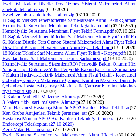
Fwd__61_Kalem_Distrile_Ters_Ozmoz_Sistemi_Malzemeleri_Alımı_F
sineklik_teli_alımı.zip
(6.10.2020)
Evsel_ve_tıbbı_atık_torbası_alımı.zip
(07.10.2020)
11 Sağlık Merkezi Jeneratörlerine Sarf Malzeme Alımı Teknik Şartna
Hemodiyaliz Su Arıtma Membranı Teknik Şartname.pdf
(07.10.2020)
Hemodiyaliz Su Arıtma Membranı Fiyat Teklif Formu.pdf
(07.10.202
11 Sağlık Merkezi Jeneratörlerine Sarf Malzeme Alımı Fiyat Teklif F
61 Kalem Distrile Ters Ozmoz Sistemi Malzemeleri Alımı Fiyat Telkif
Dew Point Basınçlı Hava Sensörü Alımı Fiyat Teklifi.pdf
(13.10.2020
18 Kalem Teknik Sarf Malzeme Alımı Fiyat Telkifi - Kopya.pdf
(13.1
Havalandırma Sarf Malzemeleri Teknik Şartnamesi.pdf
(13.10.2020)
Hemodiyaliz Su Arıtma Sistemleri(RO) Periyodik Bakım Onarım Hizm
Yangın Tüpü Dolum ve Yıllık Periyodik Bakım İşi Teknik Şartnamesi
7 Kalem Hırdavat-Elektrik Malzemesi Alımı Fiyat Telkifi - Kopya.pd
Çobanbey Çamaşır Makinası ile Çamaşır Kurutma Makinası Tamiri İş
Çobanbey Hastanesi Çamaşır Makinası ile Çamaşır Kurutma Makinası 
fiyat_teklifi.zip
(21.10.2020)
3_Kalem_Muhtelif_Malzeme_Alımı.zip
(27.10.2020)
3_kalem_tıbbi_sarf_malzeme_Alımı.zip
(27.10.2020)
Mare Hastanesi Hastabaşı Monitör SPO2 Kablosu Fiyat Teklifi.rar
(27
Kan Grubu Antijenleri Teknik Şartname .rar
(27.10.2020)
Hastabaşı Monitör SPO2 Ara Kablosu Teknik Şartname.rar
(27.10.20
Endoskopi Teleskopları (27.10.2020)
Azez Vatan Hastanesi .rar
(27.10.2020)
Fwd__Kamera_Sistemleri_ve_Malzemeleri_Alımı_Hk..zip
(30.10.20