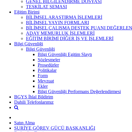
GENEL BİLGİLENDİRME DOSYASI
TEŞKİLAT ŞEMASI
Eğitim Birimi
BİLİMSEL ARAŞTIRMA İŞLEMLERİ
BİLİMSEL YAYIN FORMLARI
BİLİMSEL ÇALIŞMA DESTEK PUANI DEĞERLE
ADAY MEMURLUK İŞLEMLERİ
EĞİTİM BİRİMİ DİĞER İŞ VE İŞLEMLERİ
Bilgi Güvenliği
Bilgi Güvenliği
Bilgi Güvenliği Egitim Slaytı
Sözleşmeler
Prosedürler
Politikalar
Form
Mevzuat
Ekler
Bilgi Güvenliği Performans Değerlendirmesi
BGYS İhlal Bildirim
Dahili Telefonlarımız
Satın Alma
SURİYE GÖREV GÜCÜ BAŞKANLIĞI