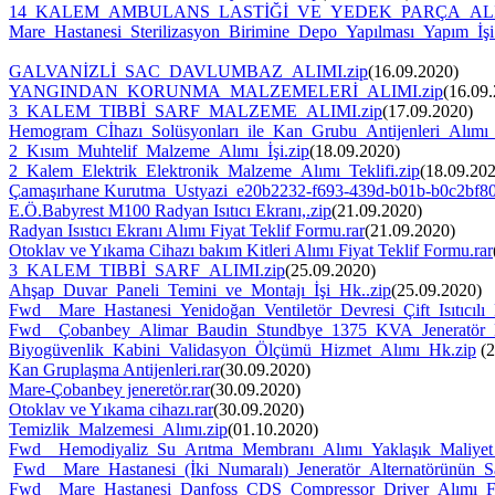
14_KALEM_AMBULANS_LASTİĞİ_VE_YEDEK_PARÇA_ALI
Mare_Hastanesi_Sterilizasyon_Birimine_Depo_Yapılması_Yapım_İşi
GALVANİZLİ_SAC_DAVLUMBAZ_ALIMI.zip
(16.09.2020)
YANGINDAN_KORUNMA_MALZEMELERİ_ALIMI.zip
(16.09
3_KALEM_TIBBİ_SARF_MALZEME_ALIMI.zip
(17.09.2020)
Hemogram_Cİhazı_Solüsyonları_ile_Kan_Grubu_Antijenleri_Alımı
2_Kısım_Muhtelif_Malzeme_Alımı_İşi.zip
(18.09.2020)
2_Kalem_Elektrik_Elektronik_Malzeme_Alımı_Teklifi.zip
(18.09.20
Çamaşırhane Kurutma_Ustyazi_e20b2232-f693-439d-b01b-b0c2bf8
E.Ö.Babyrest M100 Radyan Isıtıcı Ekranı,.zip
(21.09.2020)
Radyan Isıstıcı Ekranı Alımı Fiyat Teklif Formu.rar
(21.09.2020)
Otoklav ve Yıkama Cihazı bakım Kitleri Alımı Fiyat Teklif Formu.rar
3_KALEM_TIBBİ_SARF_ALIMI.zip
(25.09.2020)
Ahşap_Duvar_Paneli_Temini_ve_Montajı_İşi_Hk..zip
(25.09.2020)
Fwd__Mare_Hastanesi_Yenidoğan_Ventiletör_Devresi_Çift_Isıtıcılı_
Fwd__Çobanbey_Alimar_Baudin_Stundbye_1375_KVA_Jeneratör_Dev
Biyogüvenlik_Kabini_Validasyon_Ölçümü_Hizmet_Alımı_Hk.zip
(2
Kan Gruplaşma Antijenleri.rar
(30.09.2020)
Mare-Çobanbey jeneretör.rar
(30.09.2020)
Otoklav ve Yıkama cihazı.rar
(30.09.2020)
Temizlik_Malzemesi_Alımı.zip
(01.10.2020)
Fwd__Hemodiyaliz_Su_Arıtma_Membranı_Alımı_Yaklaşık_Maliyet_F
Fwd__Mare_Hastanesi_(İki_Numaralı)_Jeneratör_Alternatörünün_Sar
Fwd__Mare_Hastanesi_Danfoss_CDS_Compressor_Driver_Alımı_Fiy