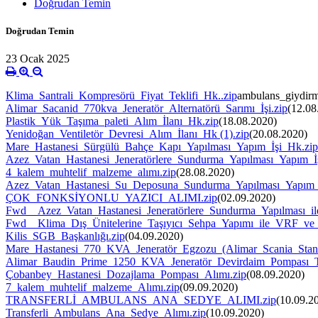
Doğrudan Temin
Doğrudan Temin
23 Ocak 2025
Klima_Santrali_Kompresörü_Fiyat_Teklifi_Hk..zip
ambulans_giydirm
Alimar_Sacanid_770kva_Jeneratör_Alternatörü_Sarımı_İşi.zip
(12.08
Plastik_Yük_Taşıma_paleti_Alım_İlanı_Hk.zip
(18.08.2020)
Yenidoğan_Ventiletör_Devresi_Alım_İlanı_Hk (1).zip
(20.08.2020)
Mare_Hastanesi_Sürgülü_Bahçe_Kapı_Yapılması_Yapım_İşi_Hk.zip
Azez_Vatan_Hastanesi_Jeneratörlere_Sundurma_Yapılması_Yapım_İ
4_kalem_muhtelif_malzeme_alımı.zip
(28.08.2020)
Azez_Vatan_Hastanesi_Su_Deposuna_Sundurma_Yapılması_Yapım_İşi
ÇOK_FONKSİYONLU_YAZICI_ALIMI.zip
(02.09.2020)
Fwd__Azez_Vatan_Hastanesi_Jeneratörlere_Sundurma_Yapılması_ile
Fwd__Klima_Dış_Ünitelerine_Taşıyıcı_Sehpa_Yapımı_ile_VRF_ve_
Kilis_SGB_Başkanlığı.zip
(04.09.2020)
Mare_Hastanesi_770_KVA_Jeneratör_Egzozu_(Alimar_Scania_Stan
Alimar_Baudin_Prime_1250_KVA_Jeneratör_Devirdaim_Pompası_Ta
Çobanbey_Hastanesi_Dozajlama_Pompası_Alımı.zip
(08.09.2020)
7_kalem_muhtelif_malzeme_Alımı.zip
(09.09.2020)
TRANSFERLİ_AMBULANS_ANA_SEDYE_ALIMI.zip
(10.09.2
Transferli_Ambulans_Ana_Sedye_Alımı.zip
(10.09.2020)